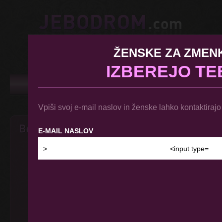
ŽENSKE ZA ZMEN
|
IZBEREJO TE
Vpiši svoj e-mail naslov in ženske lahko kontaktirajo
E-MAIL NASLOV