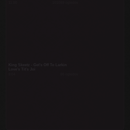
11:00
101089 ogledov
King Skeetz - Get's Off To Larkin
Love's Tit's Joi
9:04
86 ogledov