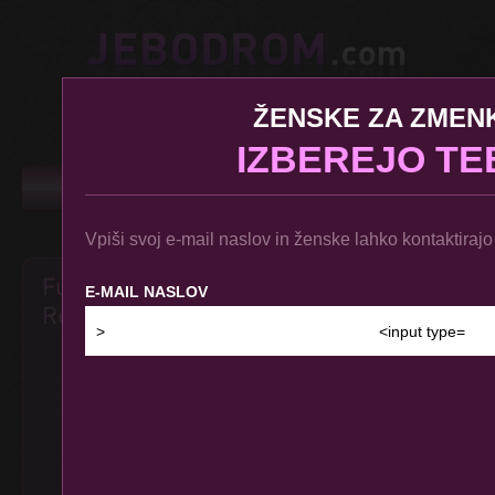
ŽENSKE ZA ZMEN
|
IZBEREJO TE
Vpiši svoj e-mail naslov in ženske lahko kontaktirajo
E-MAIL NASLOV