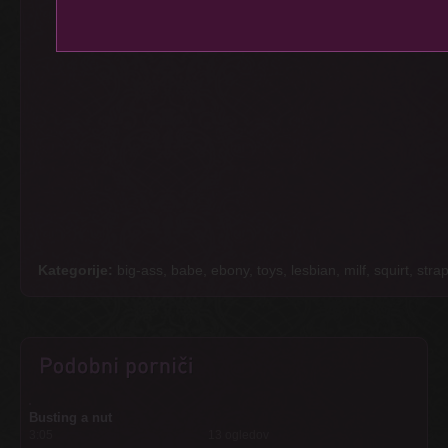
Kategorije:
big-ass, babe, ebony, toys, lesbian, milf, squirt, stra
Busting a nut
3:05
13 ogledov