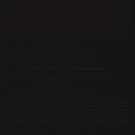
Sex filmi
SMS Seks
Splošni pogoji uporabe
© 2026 JEBODROM.com! Vse pravice pridržane.
Z uporabo storitve potrjujete, da ste polnoletni in da se strinjate s splošnimi pogoji
uporabe storitve, ki so objavljeni na www.jebodrom.com. Cena enega prejetega
SMS-a je 1,49 eur z ddv. S poslanim DA na 3993 uporabniki mobilnih operaterjev,
Telekom Slovenije, Simobil, Tušmobil, Debitel, Bob in Izimobil potrdite splošne pogoje
in postanete član v storitvi ter lahko pričnete z SMS pogovorom. Uporabnik lahko na
vsako svoje posamezno SMS sporočilo poslano v okviru SMS pogovora, prejme
eno plačljivo SMS sporočilo. Vaš poslani SMS se obračuna po ceniku vašega
operaterja. Pomoč: Ponudnik storitve: www.jebodrom.com